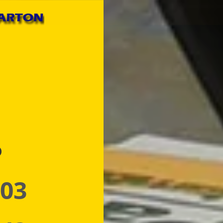
p
 03