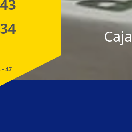
 43
 34
Caja
 - 47