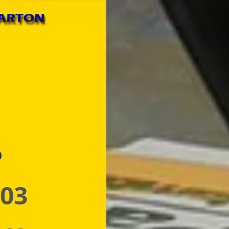
p
 03