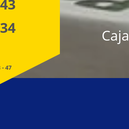
 43
 34
Caja
 - 47