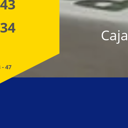
 43
 34
Caja
 - 47