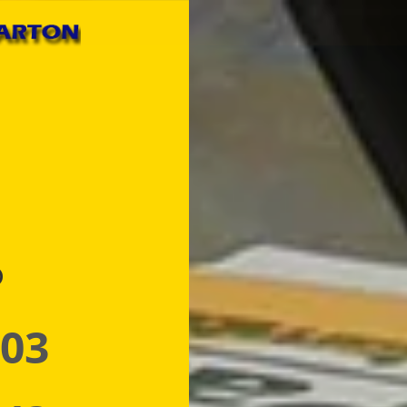
p
 03