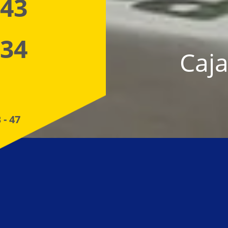
 43
 34
Caja
 - 47