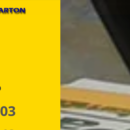
p
 03