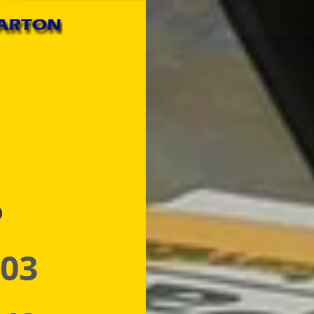
p
 03