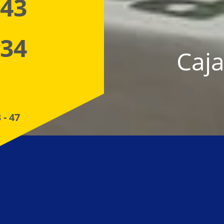
 43
 34
Caja
 - 47