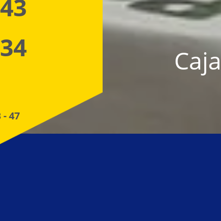
 43
 34
Caja
 - 47