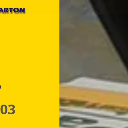
p
 03