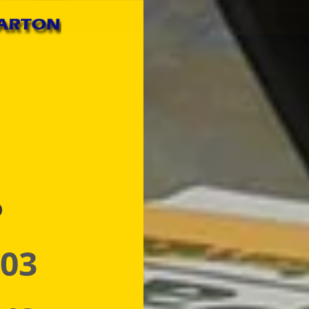
p
 03