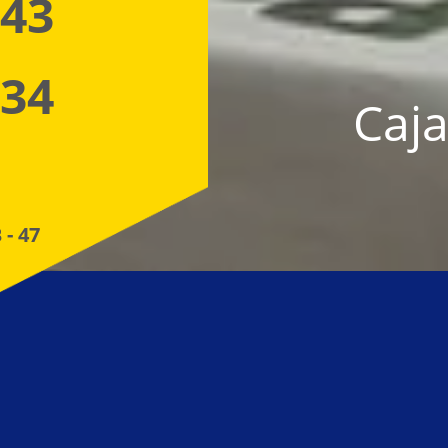
 43
 34
Caja
 - 47