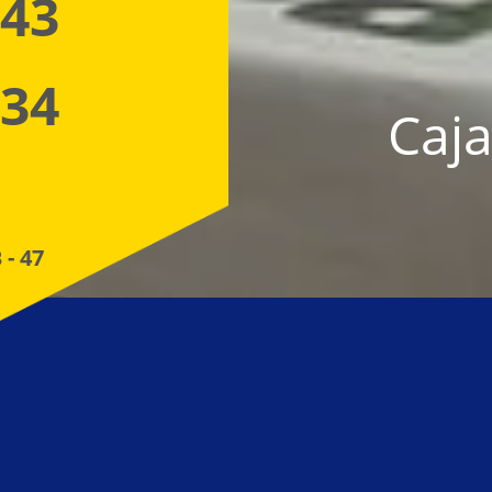
 43
 34
Caja
 - 47