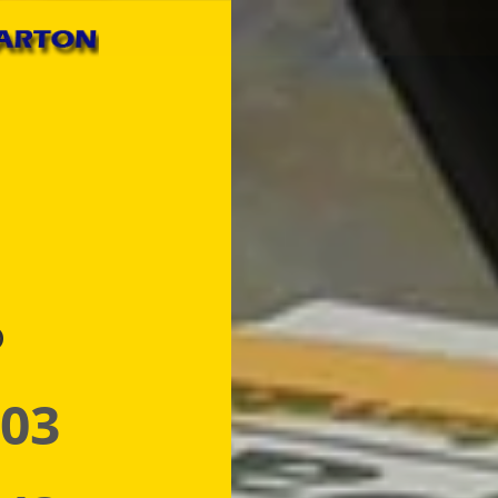
p
 03