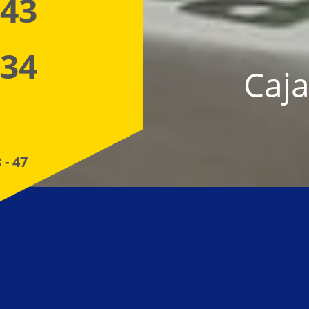
 43
 34
Caja
 - 47