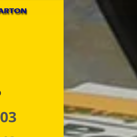
p
 03