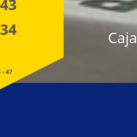
 43
 34
Caja
 - 47