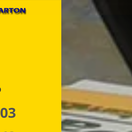
p
 03