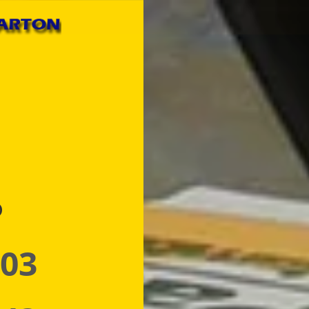
p
 03