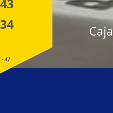
 43
 34
Caja
 - 47