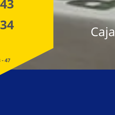
 43
 34
Caja
 - 47