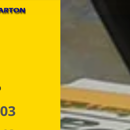
p
 03