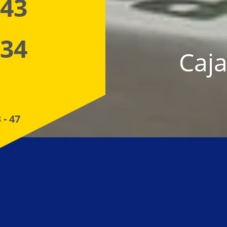
 43
 34
Caja
 - 47