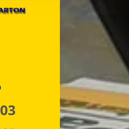
p
 03