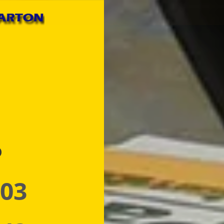
p
 03