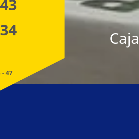
 43
 34
Caja
 - 47