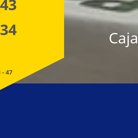
 43
 34
Caja
 - 47