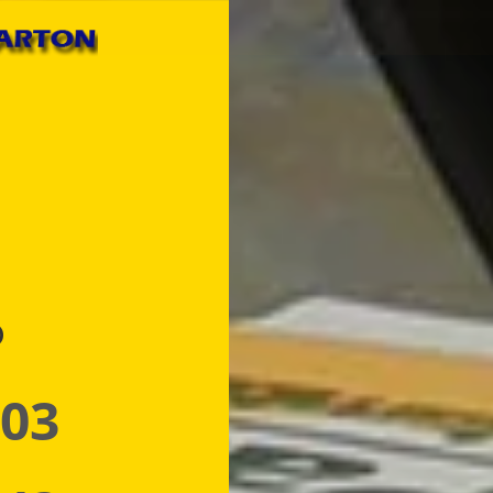
p
 03