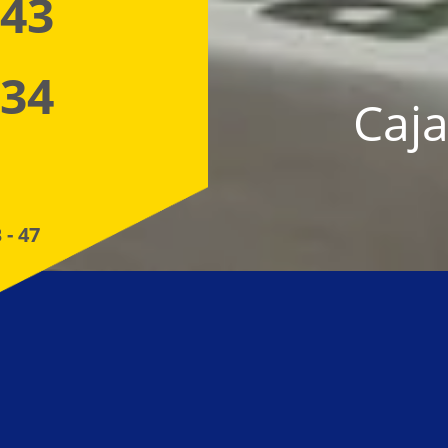
 43
 34
Caja
 - 47