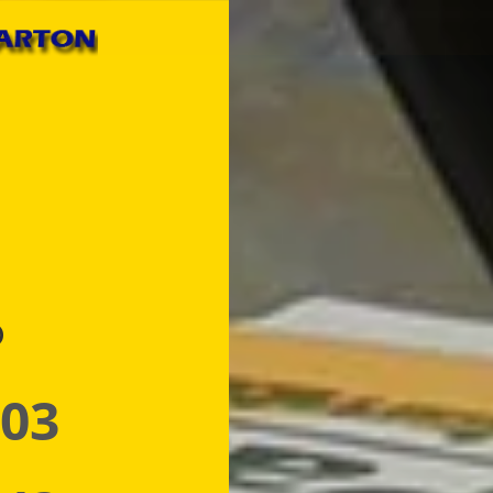
p
 03