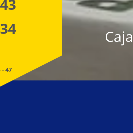
 43
 34
Caja
 - 47