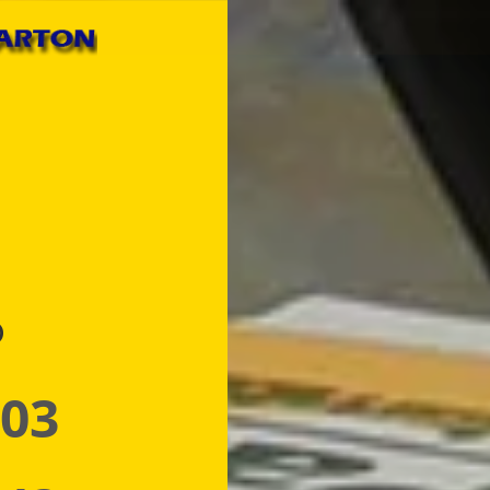
p
 03