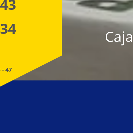
 43
 34
Caja
 - 47