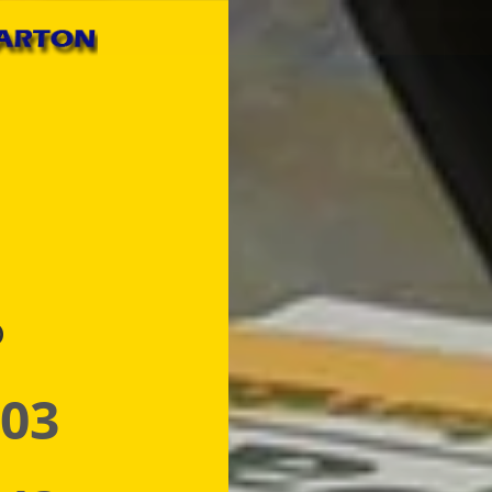
p
 03