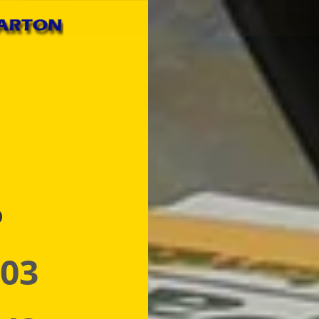
p
 03