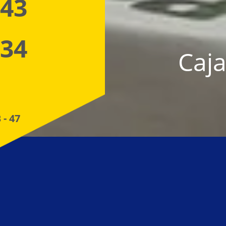
 43
 34
Caja
 - 47