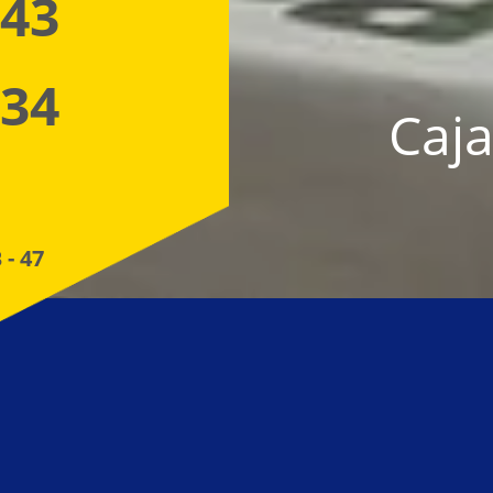
 43
 34
Caja
 - 47