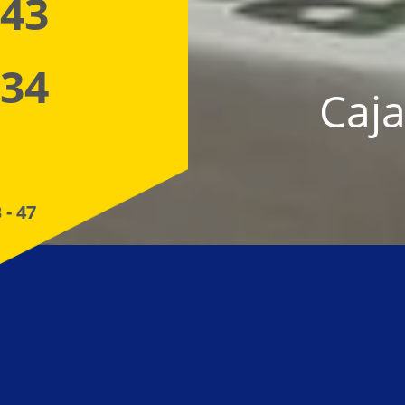
 43
 34
Caja
 - 47