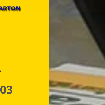
p
 03