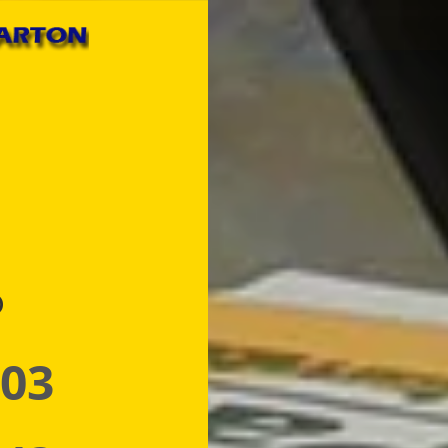
p
 03