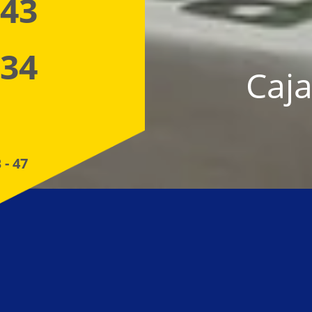
 43
 34
Caja
 - 47