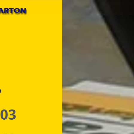
p
 03