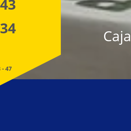
 43
 34
Caja
 - 47