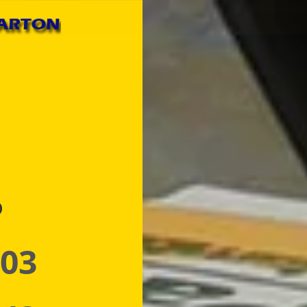
p
 03