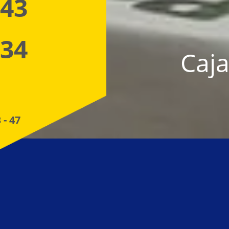
 43
 34
Caja
 - 47