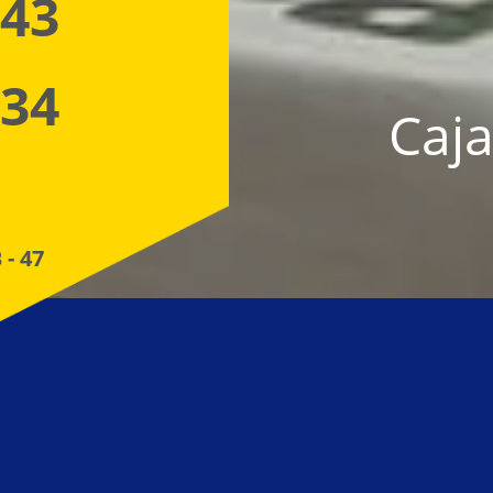
 43
 34
Caja
 - 47