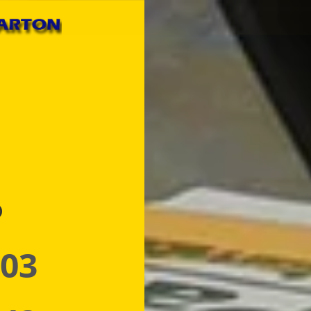
p
 03