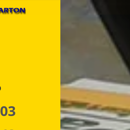
p
 03