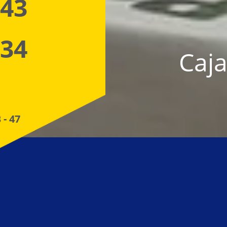
 43
 34
Caja
 - 47