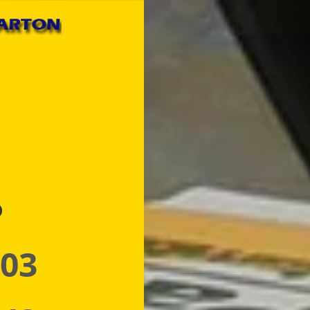
p
 03