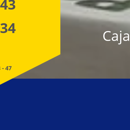
 43
 34
Caja
 - 47